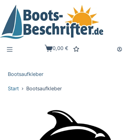
Zum
Inhalt
springen
0,00
€
Warenkorb
Bootsaufkleber
Start
Bootsaufkleber