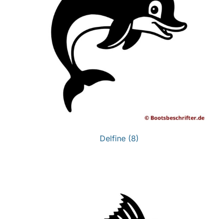
Delfine
(8)