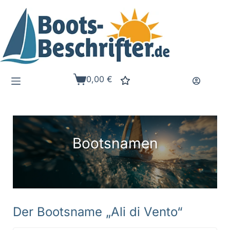
Zum
Inhalt
springen
0,00
€
Warenkorb
Bootsnamen
Der Bootsname „Ali di Vento“