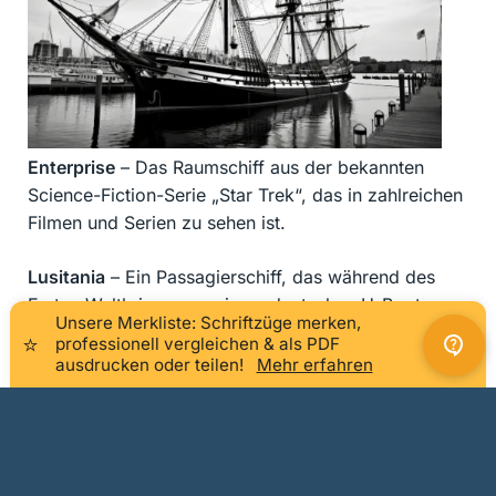
Enterprise
– Das Raumschiff aus der bekannten
Science-Fiction-Serie „Star Trek“, das in zahlreichen
Filmen und Serien zu sehen ist.
Lusitania
– Ein Passagierschiff, das während des
Ersten Weltkriegs von einem deutschen U-Boot
Unsere Merkliste: Schriftzüge merken,
versenkt wurde.
×
⭐
professionell vergleichen & als PDF
ausdrucken oder teilen!
Mehr erfahren
Queen Elizabeth II
– Ein luxuriöses Kreuzfahrtschiff,
das 1969 in Betrieb genommen wurde und heute ein
Museum in Dubai ist.
USS Nautilus
– Das erste Atom-U-Boot der US-