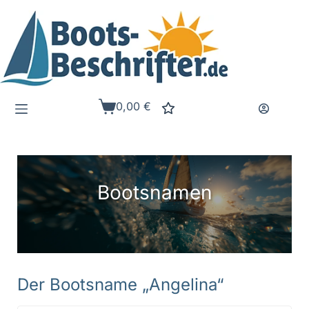
Zum
Inhalt
springen
0,00
€
Warenkorb
Bootsnamen
Der Bootsname „Angelina“