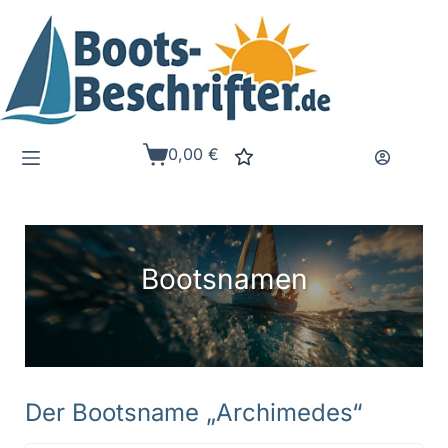
Zum
Inhalt
springen
0,00
€
Warenkorb
Bootsnamen
Der Bootsname „Archimedes“