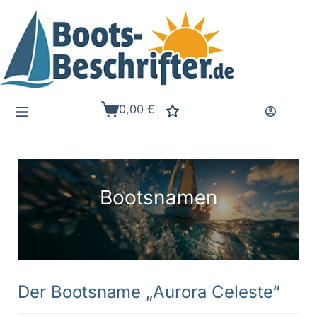
Zum
Inhalt
springen
0,00
€
Warenkorb
Bootsnamen
Der Bootsname „Aurora Celeste“