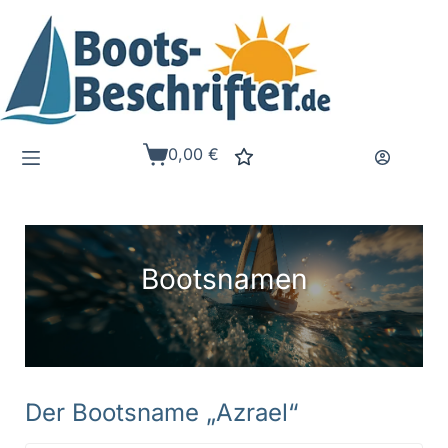
Zum
Inhalt
springen
0,00
€
Warenkorb
Bootsnamen
Der Bootsname „Azrael“