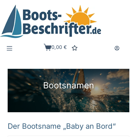
Zum
Inhalt
springen
0,00
€
Warenkorb
Bootsnamen
Der Bootsname „Baby an Bord“