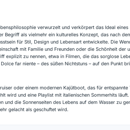
 Lebensphilosophie verwurzelt und verkörpert das Ideal eines
r Begriff als vielmehr ein kulturelles Konzept, das nach dem
stsein für Stil, Design und Lebensart entwickelte. Die Wend
meinschaft mit Familie und Freunden oder die Schönheit der 
ff explizit zu nennen, etwa in Filmen, die das sorglose Le
 Dolce far niente – des süßen Nichtstuns – auf den Punkt bri
ruiser oder einem modernen Kajütboot, das für entspannte 
t wird und eine Playlist mit italienischen Sommerhits läuft. B
hen und die Sonnenseiten des Lebens auf dem Wasser zu gen
hr gelacht als geschuftet wird.