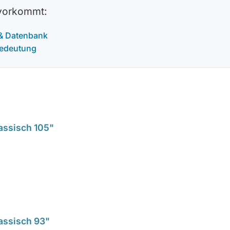
 vorkommt:
 & Datenbank
Bedeutung
lassisch 105"
lassisch 93"