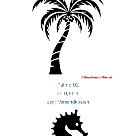
Palme 02
ab
9,90
€
zzgl.
Versandkosten