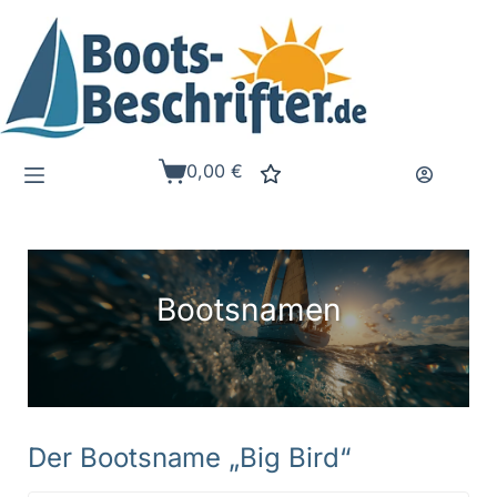
Zum
Inhalt
springen
0,00
€
Warenkorb
Bootsnamen
Der Bootsname „Big Bird“