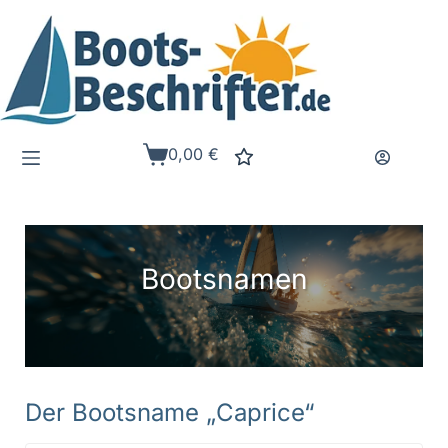
Zum
Inhalt
springen
0,00
€
Warenkorb
Bootsnamen
Der Bootsname „Caprice“