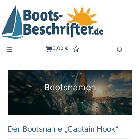
Zum
Inhalt
springen
0,00
€
Warenkorb
Bootsnamen
Der Bootsname „Captain Hook“