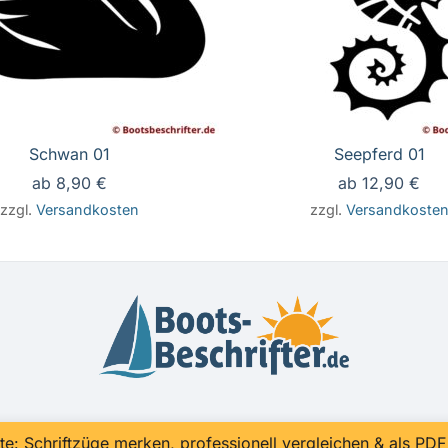
Schwan 01
Seepferd 01
ab
8,90
€
ab
12,90
€
zzgl.
Versandkosten
zzgl.
Versandkoste
te: Schriftzüge merken, professionell vergleichen & als PD