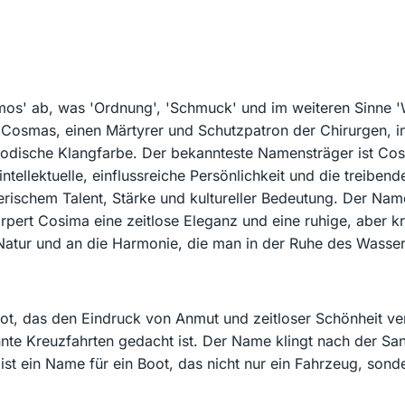
mos' ab, was 'Ordnung', 'Schmuck' und im weiteren Sinne '
 Cosmas, einen Märtyrer und Schutzpatron der Chirurgen, in di
lodische Klangfarbe. Der bekannteste Namensträger ist Co
tellektuelle, einflussreiche Persönlichkeit und die treibende
rischem Talent, Stärke und kultureller Bedeutung. Der Name
pert Cosima eine zeitlose Eleganz und eine ruhige, aber kr
Natur und an die Harmonie, die man in der Ruhe des Wassers
oot, das den Eindruck von Anmut und zeitloser Schönheit ver
nte Kreuzfahrten gedacht ist. Der Name klingt nach der Sa
st ein Name für ein Boot, das nicht nur ein Fahrzeug, sond