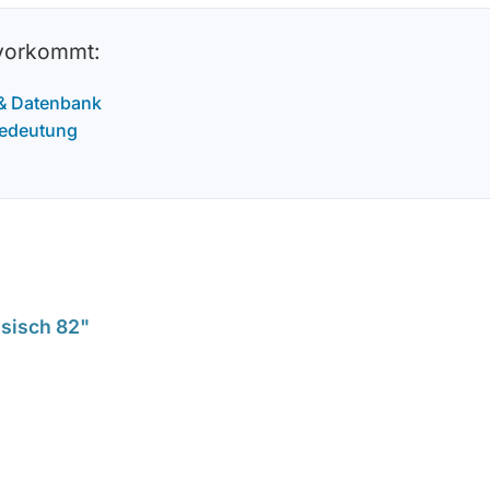
 vorkommt:
 & Datenbank
Bedeutung
ssisch 82"