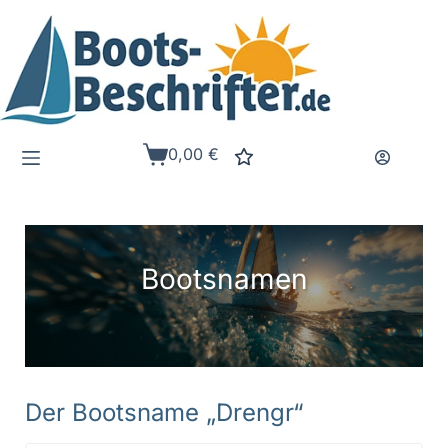
Zum
Inhalt
springen
0,00
€
Warenkorb
Bootsnamen
Der Bootsname „Drengr“