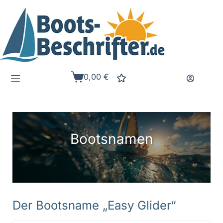
Zum
Inhalt
springen
0,00
€
Warenkorb
Bootsnamen
Der Bootsname „Easy Glider“