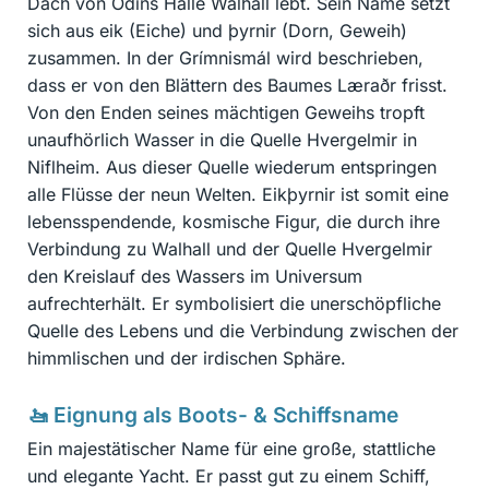
Dach von Odins Halle Walhall lebt. Sein Name setzt
sich aus eik (Eiche) und þyrnir (Dorn, Geweih)
zusammen. In der Grímnismál wird beschrieben,
dass er von den Blättern des Baumes Læraðr frisst.
Von den Enden seines mächtigen Geweihs tropft
unaufhörlich Wasser in die Quelle Hvergelmir in
Niflheim. Aus dieser Quelle wiederum entspringen
alle Flüsse der neun Welten. Eikþyrnir ist somit eine
lebensspendende, kosmische Figur, die durch ihre
Verbindung zu Walhall und der Quelle Hvergelmir
den Kreislauf des Wassers im Universum
aufrechterhält. Er symbolisiert die unerschöpfliche
Quelle des Lebens und die Verbindung zwischen der
himmlischen und der irdischen Sphäre.
🚤 Eignung als Boots- & Schiffsname
Ein majestätischer Name für eine große, stattliche
und elegante Yacht. Er passt gut zu einem Schiff,