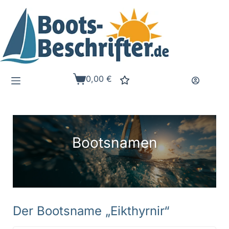
Zum
Inhalt
springen
0,00
€
Warenkorb
Bootsnamen
Der Bootsname „Eikthyrnir“