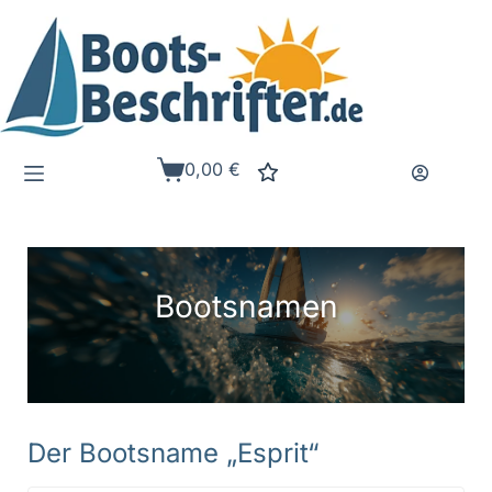
Zum
Inhalt
springen
0,00
€
Warenkorb
Bootsnamen
Der Bootsname „Esprit“