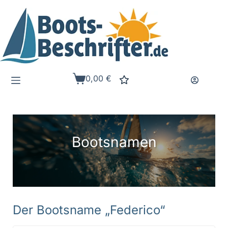
Zum
Inhalt
springen
0,00
€
Warenkorb
Bootsnamen
Der Bootsname „Federico“