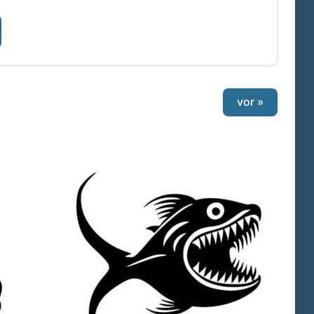
vor »