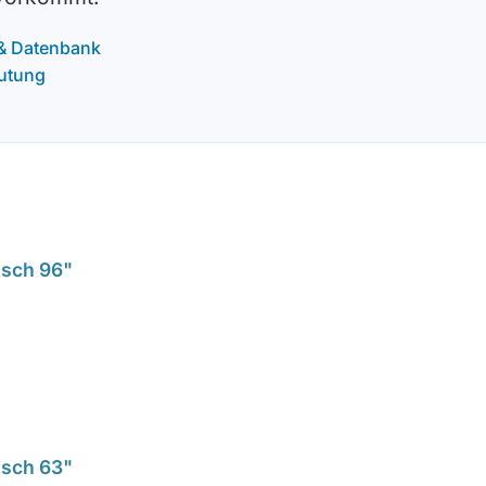
 & Datenbank
utung
isch 96"
isch 63"