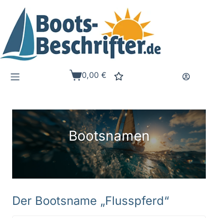
Zum
Inhalt
springen
0,00
€
Warenkorb
Bootsnamen
Der Bootsname „Flusspferd“