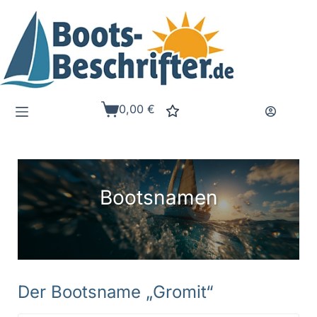
Zum
Inhalt
springen
0,00
€
Warenkorb
Bootsnamen
Der Bootsname „Gromit“