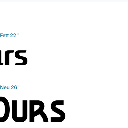
Fett 22"
 Neu 26"