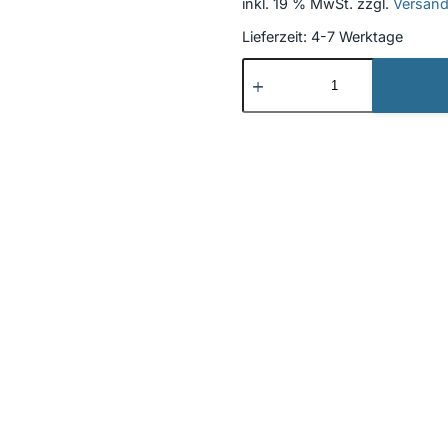
inkl. 19 % MwSt.
zzgl.
Versan
Lieferzeit:
4-7 Werktage
Beschriftung
Neu
17
Menge