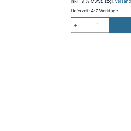
inkl. 19 % MwSt.
zzgl.
Versan
Lieferzeit:
4-7 Werktage
Beschriftung
Neu
49
Menge