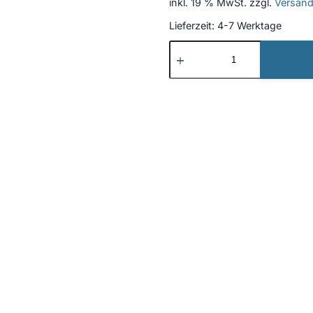
inkl. 19 % MwSt.
zzgl.
Versan
Lieferzeit:
4-7 Werktage
Beschriftung
Neu
70
Menge