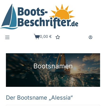
Zum
Inhalt
springen
0,00
€
Warenkorb
Bootsnamen
Der Bootsname „Alessia“