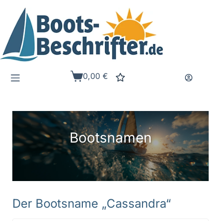
Zum
Inhalt
springen
0,00
€
Warenkorb
Bootsnamen
Der Bootsname „Cassandra“