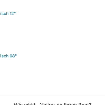
isch 12"
sisch 68"
Wie wirkt „Almira“ an Ihrem Boot?