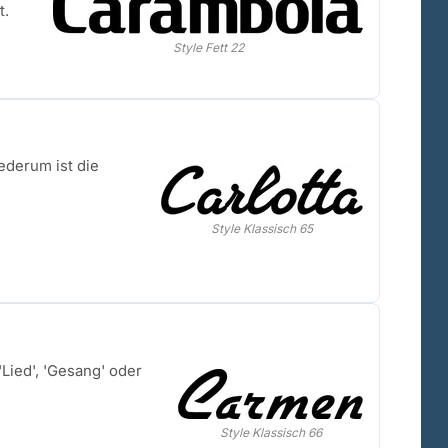
t.
Style Fett 22
ederum ist die
Style Klassisch 65
Lied', 'Gesang' oder
Style Klassisch 66