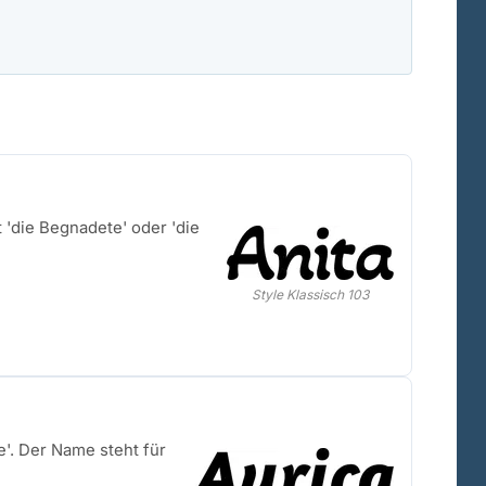
 'die Begnadete' oder 'die
Style Klassisch 103
e'. Der Name steht für