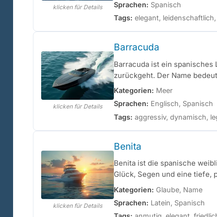
Sprachen:
Spanisch
klicken für Details
Tags:
elegant, leidenschaftlic
Barracuda
Barracuda ist ein spanisches
zurückgeht. Der Name bedeutet
Kategorien:
Meer
Sprachen:
Englisch, Spanisch
klicken für Details
Tags:
aggressiv, dynamisch, leg
Benita
Benita ist die spanische wei
Glück, Segen und eine tiefe, p
Kategorien:
Glaube, Name
Sprachen:
Latein, Spanisch
klicken für Details
Tags:
anmutig, elegant, friedlic