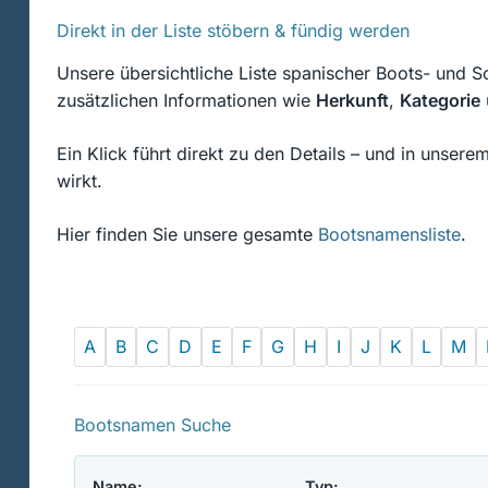
Direkt in der Liste stöbern & fündig werden
Unsere übersichtliche Liste spanischer Boots- und S
zusätzlichen Informationen wie
Herkunft
,
Kategorie
Ein Klick führt direkt zu den Details – und in unsere
wirkt.
Hier finden Sie unsere gesamte
Bootsnamensliste
.
A
B
C
D
E
F
G
H
I
J
K
L
M
Bootsnamen Suche
Name:
Typ: