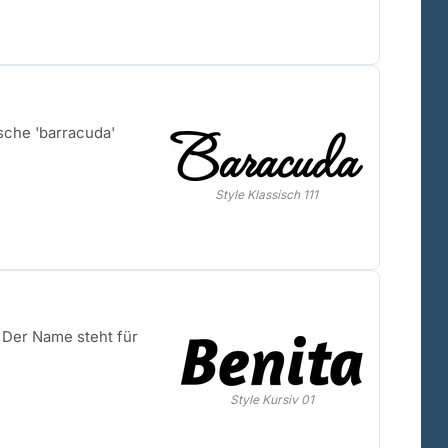
sche 'barracuda'
Style Klassisch 111
 Der Name steht für
Style Kursiv 01