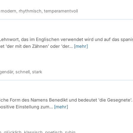
h, modern, rhythmisch, temperamentvoll
 Lehnwort, das im Englischen verwendet wird und auf das spani
 'der mit den Zähnen' oder 'der...
[mehr]
endär, schnell, stark
bliche Form des Namens Benedikt und bedeutet 'die Gesegnete'.
ositive Einstellung zum...
[mehr]
h, glücklich, klassisch, poetisch, ruhig