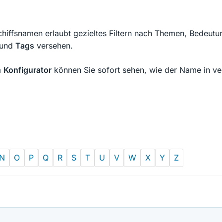
chiffsnamen erlaubt gezieltes Filtern nach Themen, Bedeutu
und
Tags
versehen.
m
Konfigurator
können Sie sofort sehen, wie der Name in ver
N
O
P
Q
R
S
T
U
V
W
X
Y
Z