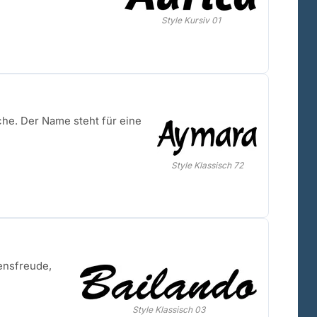
Style Kursiv 01
he. Der Name steht für eine
Style Klassisch 72
ensfreude,
Style Klassisch 03