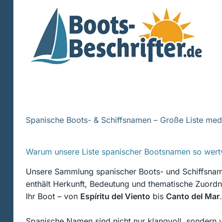
Zum
Inhalt
springen
Spanische Boots- & Schiffsnamen – Große Liste medit
Warum unsere Liste spanischer Bootsnamen so wertvo
Unsere Sammlung spanischer Boots- und Schiffsnamen
enthält Herkunft, Bedeutung und thematische Zuordn
Ihr Boot – von
Espíritu del Viento
bis
Canto del Mar
.
Spanische Namen sind nicht nur klangvoll, sondern 