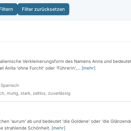
Filtern
Filter zurücksetzen
 italienische Verkleinerungsform des Namens Anna und bedeutet
t Anita 'ohne Furcht' oder 'Führerin',...
[mehr]
, Spanisch
h, mutig, stark, zeitlos, zuverlässig
ischen 'aurum' ab und bedeutet 'die Goldene' oder 'die Glänzend
ne strahlende Schönheit.
[mehr]