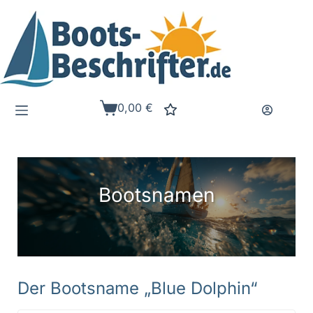
Zum
Inhalt
springen
0,00
€
Warenkorb
Bootsnamen
Der Bootsname „Blue Dolphin“