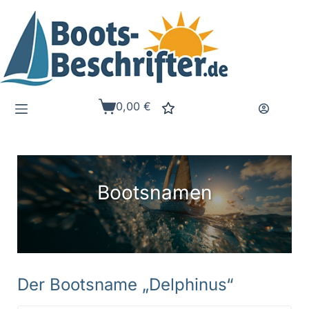
Zum
Inhalt
springen
0,00
€
Warenkorb
Bootsnamen
Der Bootsname „Delphinus“