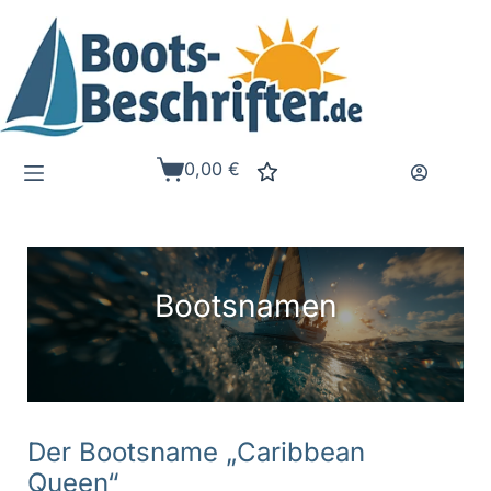
Zum
Inhalt
springen
0,00
€
Warenkorb
Bootsnamen
Der Bootsname „Caribbean
Queen“