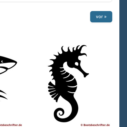
vor »