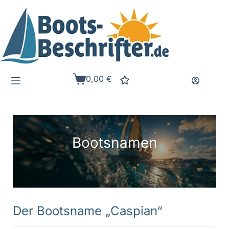
Zum
Inhalt
springen
0,00
€
Warenkorb
Bootsnamen
Der Bootsname „Caspian“