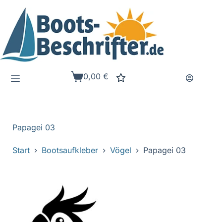
Zum
Inhalt
springen
0,00
€
Warenkorb
Papagei 03
Start
Bootsaufkleber
Vögel
Papagei 03