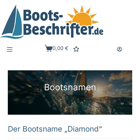
Zum
Inhalt
springen
0,00
€
Warenkorb
Bootsnamen
Der Bootsname „Diamond“