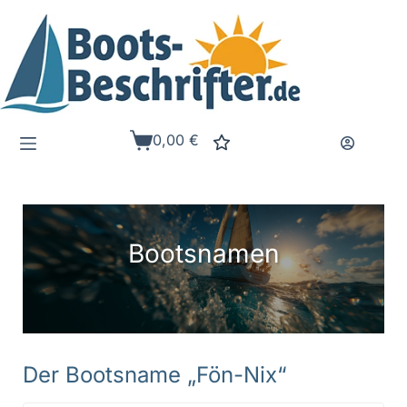
Zum
Inhalt
springen
0,00
€
Warenkorb
Bootsnamen
Der Bootsname „Fön-Nix“