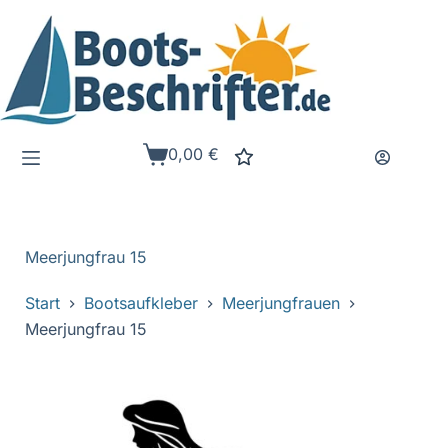
Zum
Inhalt
springen
0,00
€
Warenkorb
Meerjungfrau 15
Start
Bootsaufkleber
Meerjungfrauen
Meerjungfrau 15