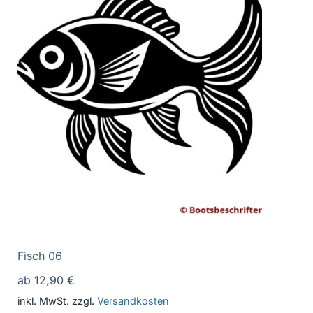
Fisch 06
ab
12,90
€
inkl. MwSt.
zzgl.
Versandkosten