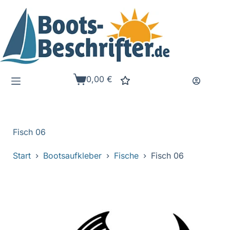
Zum
Inhalt
springen
0,00
€
Warenkorb
Fisch 06
Start
Bootsaufkleber
Fische
Fisch 06