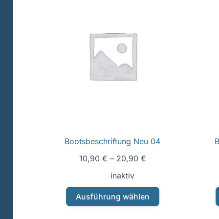
Bootsbeschriftung Neu 04
B
10,90
€
–
20,90
€
inaktiv
Dieses
Ausführung wählen
Produkt
weist