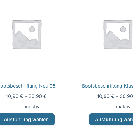
ootsbeschriftung Neu 06
Bootsbeschriftung Klas
10,90
€
–
20,90
€
10,90
€
–
20,9
inaktiv
inaktiv
Dieses
Dieses
Ausführung wählen
Ausführung wäh
Produkt
Produk
weist
weist