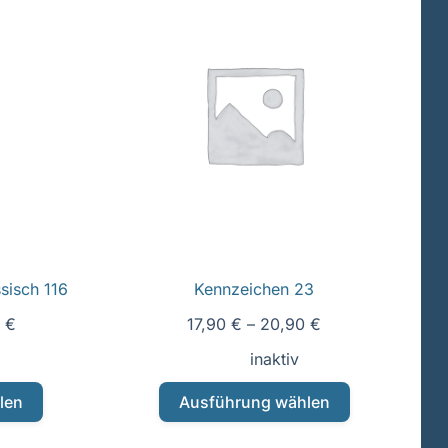
sisch 116
Kennzeichen 23
0
€
17,90
€
–
20,90
€
inaktiv
Dieses
len
Ausführung wählen
t
Produkt
weist