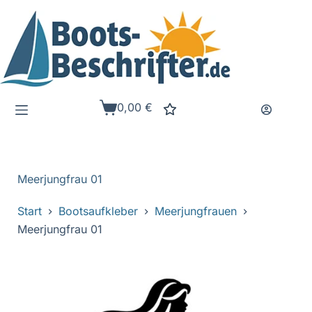
Zum
Inhalt
springen
0,00
€
Warenkorb
Meerjungfrau 01
Start
Bootsaufkleber
Meerjungfrauen
Meerjungfrau 01