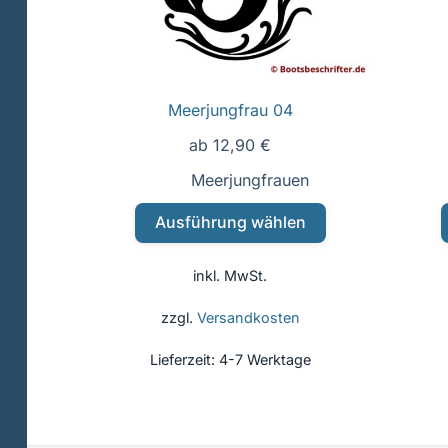
Meerjungfrau 04
ab
12,90
€
Meerjungfrauen
Dieses
Ausführung wählen
Produkt
weist
inkl. MwSt.
mehrere
Varianten
zzgl.
Versandkosten
auf.
Lieferzeit:
4-7 Werktage
Die
Optionen
können
auf