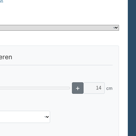
en
ieren
+
cm