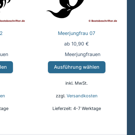
12
Meerjungfrau 07
ab
10,90
€
auen
Meerjungfrauen
Dieses
len
Ausführung wählen
t
Produkt
weist
inkl. MwSt.
e
mehrere
ten
Varianten
ten
zzgl.
Versandkosten
auf.
tage
Lieferzeit:
4-7 Werktage
Die
en
Optionen
n
können
auf