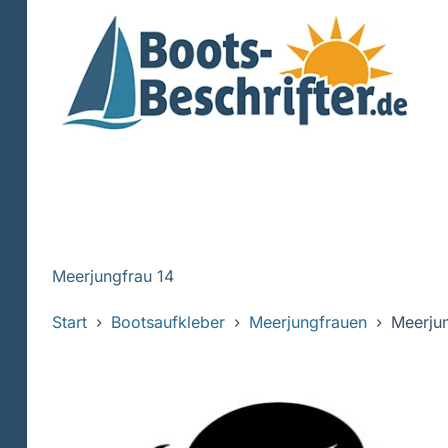
Zum
Inhalt
springen
Meerjungfrau 14
Start
Bootsaufkleber
Meerjungfrauen
Meerjun