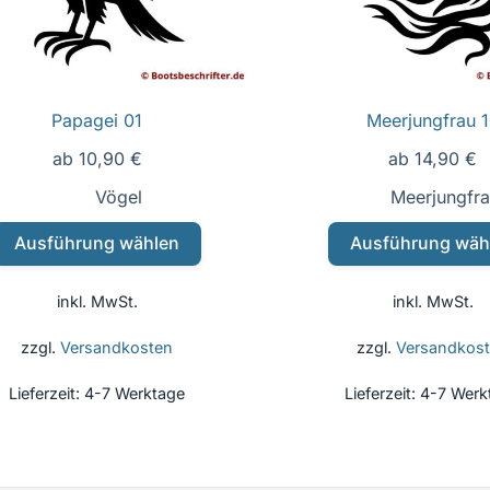
Papagei 01
Meerjungfrau 
ab
10,90
€
ab
14,90
€
Vögel
Meerjungfr
Dieses
Dieses
Ausführung wählen
Ausführung wäh
Produkt
Produk
weist
weist
inkl. MwSt.
inkl. MwSt.
mehrere
mehrer
Varianten
Varian
zzgl.
Versandkosten
zzgl.
Versandkos
auf.
auf.
Lieferzeit:
4-7 Werktage
Lieferzeit:
4-7 Werk
Die
Die
Optionen
Option
können
könne
auf
auf