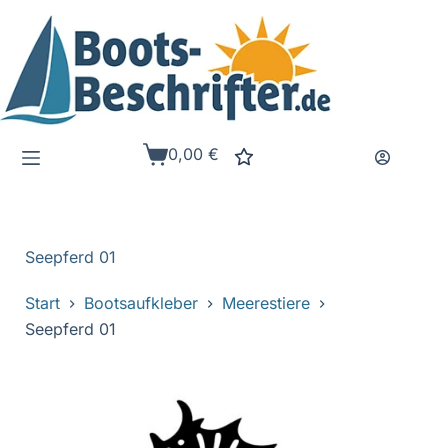
Zum
Inhalt
springen
0,00
€
Warenkorb
Seepferd 01
Start
Bootsaufkleber
Meerestiere
Seepferd 01