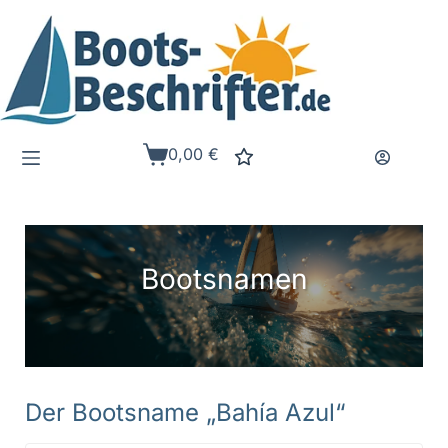
Zum
Inhalt
springen
0,00
€
Warenkorb
Bootsnamen
Der Bootsname „Bahía Azul“